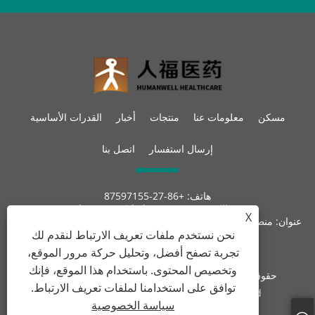
مسكن
معلومات عنا
منتجات
أخبار
القدرات الأساسية
إرسال استفسار
اتصل بنا
هاتف:
+86-27-87597155
بريد إلكتروني:
sales@steroid-chem.com
X
عنوان:
منطقة جيديان للتنمية الاقتصادية ، مدينة إي-تشو ، هوبي ، الصين.
نحن نستخدم ملفات تعريف الارتباط لنقدم لك
تجربة تصفح أفضل، وتحليل حركة مرور الموقع،
وتخصيص المحتوى. باستخدام هذا الموقع، فإنك
حقوق الطبع والنشر © 2022 Hubei Gedian Humanwell
توافق على استخدامنا لملفات تعريف الارتباط.
Pharmaceutical Co.، Ltd. جميع الحقوق محفوظة
سياسة الخصوصية