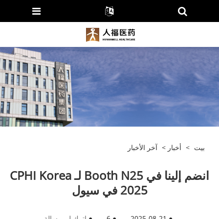
بيت
>
أخبار
>
آخر الأخبار
انضم إلينا في Booth N25 لـ CPHI Korea
2025 في سيول
●
2025-08-21
●
6
●
اترك لي رسالة