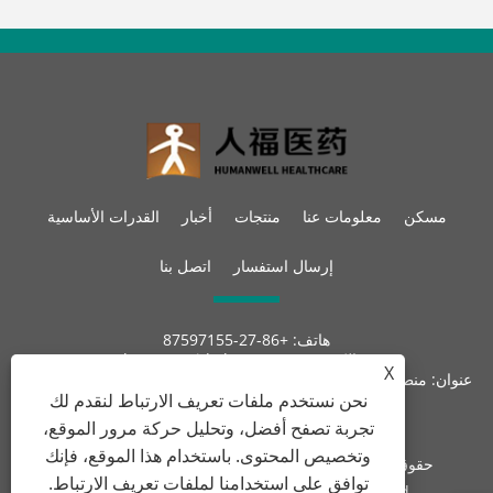
مسكن
معلومات عنا
منتجات
أخبار
القدرات الأساسية
إرسال استفسار
اتصل بنا
هاتف:
+86-27-87597155
بريد إلكتروني:
sales@steroid-chem.com
X
عنوان:
منطقة جيديان للتنمية الاقتصادية ، مدينة إي-تشو ، هوبي ، الصين.
نحن نستخدم ملفات تعريف الارتباط لنقدم لك
تجربة تصفح أفضل، وتحليل حركة مرور الموقع،
وتخصيص المحتوى. باستخدام هذا الموقع، فإنك
حقوق الطبع والنشر © 2022 Hubei Gedian Humanwell
توافق على استخدامنا لملفات تعريف الارتباط.
Pharmaceutical Co.، Ltd. جميع الحقوق محفوظة