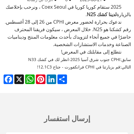
2025 ستقام كوريا كوريا في Coex Seoul ، ونرحب بإخلاصك
بالزيارة
لدينا كشك N25
.
ندعوك بحرارة لحضور معرض CPHI من 26 إلى 28 أغسطس.
رقم كشكنا هو N25. خلال المعرض ، سيكون فريقنا المحترف
حاضرًا في جميع أنحاء لتزويدك بأحدث معلومات المنتج وديناميات
الصناعة وخدمات الاستشارات الشخصية.
نتطلع إلى مقابلتك في المعرض!
سابق:
CPHI جنوب شرق آسيا 2025-انظر لك في كشك N33
التالي:
قم بزيارتنا في CPHI فرانكفورت - جناح 12.1C3!
cebook
WhatsApp
X
Pinterest
LinkedIn
Share
إرسال استفسار