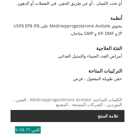
أو تحت اللسان ، أو عن طريق الحقن. في العضلات أو الدهون.
أنظمة
يحتوي Medroxyprogesterone Acetate على USPã EPã IPã
JP و KP. DMF و GMP متاحان.
الفئة العلاجية
أمراض الغدد الصماء والتمثيل الغذائي
التركيبات المتاحة
حقن طويلة المفعول ، قرص
الكلمات الساخنة: Medroxyprogesterone Acetate ، الصين ،
الموردين ، الشركات المصنعة ، المصنع
علامة المنتج
كاس:71-58-9