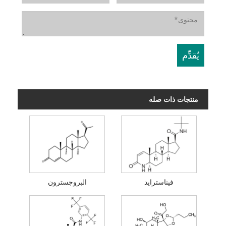
منتجات ذات صله
فيناسترايد
البروجسترون