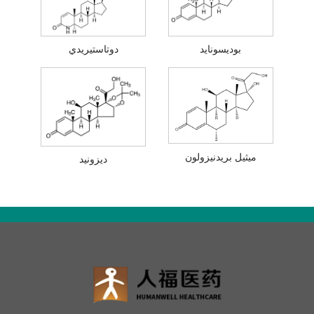
بوديسونايد
دوتاستيريدي
ميثيل بريدنيزولون
ديزونيد