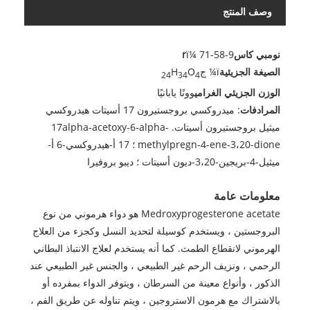
وصف المنتج
نومبي كاس
ï¼ 71-58-9
r
الصيغة الجزيئية
ï¼ ج
O
H
24
34
4
الوزن الجزيئي الغرامي
وونًا يابانيًا
المرادفات
: ميدروكسي بروجستيرون 17 أسيتات هيدروكسي
ميثيل بروجستيرون أسيتات. 17alpha-acetoxy-6-alpha-
methylpregn-4-ene-3،20-dione ؛ 17 أ-هيدروكسي-6 أ-
ميثيل-4-بريجين-3،20-ديون أسيتات ؛ ديبو بروفيرا
معلومات عامة
Medroxyprogesterone acetate هو دواء هرموني من نوع
البروجستين ، ويستخدم كوسيلة لتحديد النسل وكجزء من العلاج
الهرموني لانقطاع الطمث. كما أنه يستخدم لعلاج الانتباذ البطاني
الرحمي ، ونزيف الرحم غير الطبيعي ، والجنس غير الطبيعي عند
الذكور ، وأنواع معينة من السرطان ، ويتوفر الدواء بمفرده أو
بالاشتراك مع هرمون الاستروجين ، ويتم تناوله عن طريق الفم ،