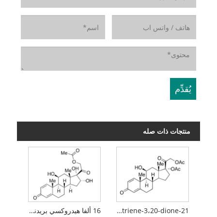
منتجات ذات صله
21-acetoxy-11Î²-hydroxypregna-1،4،16-triene-3،20-dione
16 ألفا هيدروكسي بريدنيزولون