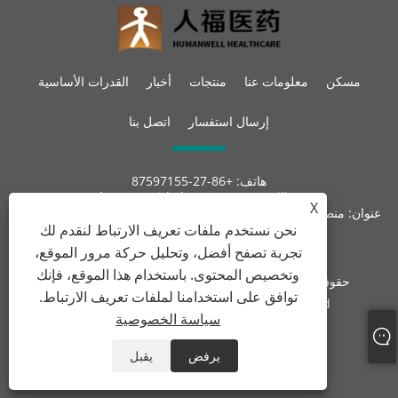
مسكن
معلومات عنا
منتجات
أخبار
القدرات الأساسية
إرسال استفسار
اتصل بنا
هاتف:
+86-27-87597155
بريد إلكتروني:
sales@steroid-chem.com
X
عنوان:
منطقة جيديان للتنمية الاقتصادية ، مدينة إي-تشو ، هوبي ، الصين.
نحن نستخدم ملفات تعريف الارتباط لنقدم لك
تجربة تصفح أفضل، وتحليل حركة مرور الموقع،
وتخصيص المحتوى. باستخدام هذا الموقع، فإنك
حقوق الطبع والنشر © 2022 Hubei Gedian Humanwell
توافق على استخدامنا لملفات تعريف الارتباط.
Pharmaceutical Co.، Ltd. جميع الحقوق محفوظة
سياسة الخصوصية
Links
Sitemap
RSS
XML
سياسة الخصوصية
يرفض
يقبل