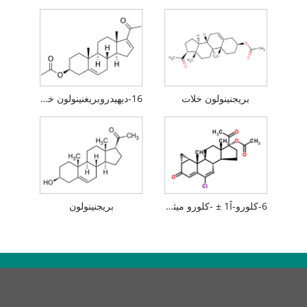
بريجنينولون خلات
16-ديهيدروبريغنينولون خلات (16-DPA)
6-كلورو-1Î ± -كلورو ميثيل-3،20-ديوكسو-بريجنا-4،6-ديين-17Î ±-أسيتوكسي
بريجنينولون