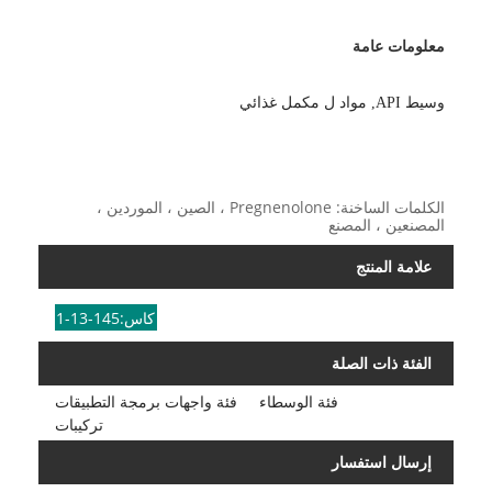
معلومات عامة
وسيط API
,
مواد ل
مكمل غذائي
الكلمات الساخنة: Pregnenolone ، الصين ، الموردين ،
المصنعين ، المصنع
علامة المنتج
كاس:145-13-1
الفئة ذات الصلة
فئة الوسطاء
فئة واجهات برمجة التطبيقات
تركيبات
إرسال استفسار