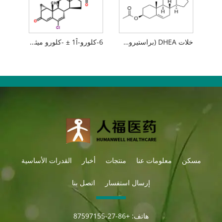
خلات DHEA (براستيرون أسيتات)
6-كلورو-1Î ± -كلورو ميثيل-3،20-ديوكسو-بريجنا-4،6-ديين-17Î ±-أسيتوكسي
مسكن
معلومات عنا
منتجات
أخبار
القدرات الأساسية
إرسال استفسار
اتصل بنا
هاتف:
+86-27-87597155