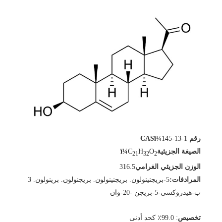
رقم CASï¼
145-13-1
الصيغة الجزيئيةï¼
O
H
C
21
32
2
الوزن الجزيئي الغرامي
316.5
المرادفات:
5-بريجنينولون. بريجنينولون. بريجنولون. برينولون. 3
ب-هيدروكسي-5-بريجن -20-وان
تخصيص
: 99.0٪ كحد أدنى