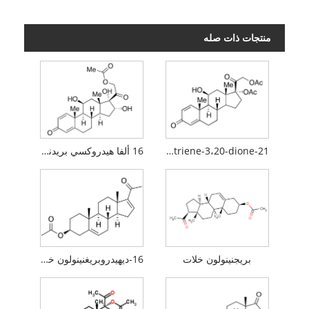
منتجات ذات صله
21-acetoxy-11Î²-hydroxypregna-1،4،16-triene-3،20-dione
16 ألفا هيدروكسي بريدنيزولون
بريجنينولون خلات
16-ديهيدروبريغنينولون خلات (16-DPA)