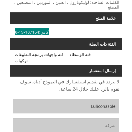
الكلمات الساخنة: لوليكونازول ، الصين ، الموردين ، المصنعين ،
المصنع
علامة المنتج
كاس:187164-19-8
الفئة ذات الصلة
فئة الوسطاء
فئة واجهات برمجة التطبيقات
تركيبات
إرسال استفسار
لا تتردد في تقديم استفسارك في النموذج أدناه. سوف
نقوم بالرد عليك خلال 24 ساعة.