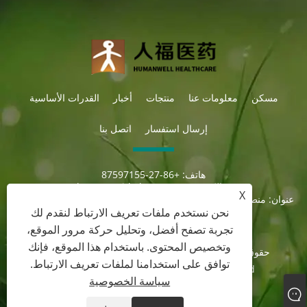
مسكن
معلومات عنا
منتجات
أخبار
القدرات الأساسية
إرسال استفسار
اتصل بنا
هاتف:
+86-27-87597155
بريد إلكتروني:
sales@steroid-chem.com
X
عنوان:
منطقة جيديان للتنمية الاقتصادية ، مدينة إي-تشو ، هوبي ، الصين.
نحن نستخدم ملفات تعريف الارتباط لنقدم لك
تجربة تصفح أفضل، وتحليل حركة مرور الموقع،
وتخصيص المحتوى. باستخدام هذا الموقع، فإنك
حقوق الطبع والنشر © 2022 Hubei Gedian Humanwell
توافق على استخدامنا لملفات تعريف الارتباط.
Pharmaceutical Co.، Ltd. جميع الحقوق محفوظة
سياسة الخصوصية
Links
Sitemap
RSS
XML
سياسة الخصوصية