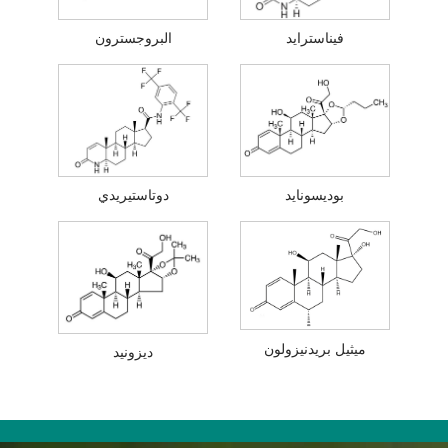
فيناسترايد
البروجسترون
بوديسونايد
دوتاستيريدي
ميثيل بريدنيزولون
ديزونيد